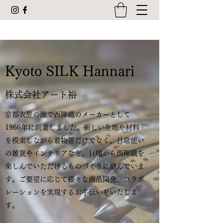
Kyoto SILK Hannari
株式会社アート裕
京都衣笠の地で西陣織のメーカーとして
1966年に創業しました。新しい生地や材料
を模索しながら着物帯だけでなく、日常使い
の雑貨やインテリアなど、日頃から西陣織を
楽しんでいただけるものづくりに励んでいま
す。ご要望に応じて様々な商品開発、コラボ
レーションを実現するお手伝いをいたしま
す。